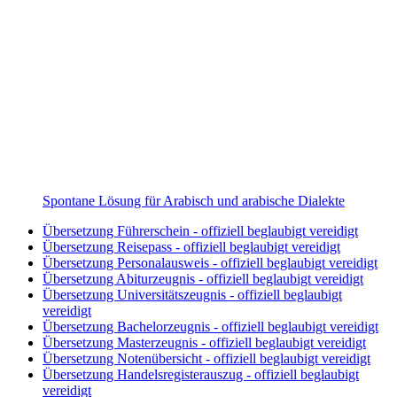
Spontane Lösung für Arabisch und arabische Dialekte
Übersetzung Führerschein - offiziell beglaubigt vereidigt
Übersetzung Reisepass - offiziell beglaubigt vereidigt
Übersetzung Personalausweis - offiziell beglaubigt vereidigt
Übersetzung Abiturzeugnis - offiziell beglaubigt vereidigt
Übersetzung Universitätszeugnis - offiziell beglaubigt
vereidigt
Übersetzung Bachelorzeugnis - offiziell beglaubigt vereidigt
Übersetzung Masterzeugnis - offiziell beglaubigt vereidigt
Übersetzung Notenübersicht - offiziell beglaubigt vereidigt
Übersetzung Handelsregisterauszug - offiziell beglaubigt
vereidigt