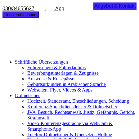
Angebot & Kontakt
030/34655627
App
Toggle navigation
Schriftliche Übersetzungen
Führerschein & Fahrerlaubnis
Bewerbungsunterlagen & Zeugnisse
Ausweise & Reisepässe
Geburtsurkunden in Arabischer Sprache
Webseiten, Flyer, Videos & Apps
Dolmetscher
Hochzeit, Standesamt, Eheschließungen, Scheidung
Konferenz-Sprachdienstleister & Dolmetscher
JVA-Besuch, Rechtsanwalt, Justiz, Gefängnis, Gericht,
Strafanstalt
Video-Konferenzgespräche via WebCam &
Smartphone-App
Telefon-Dolmetscher & Übersetzer-Hotline