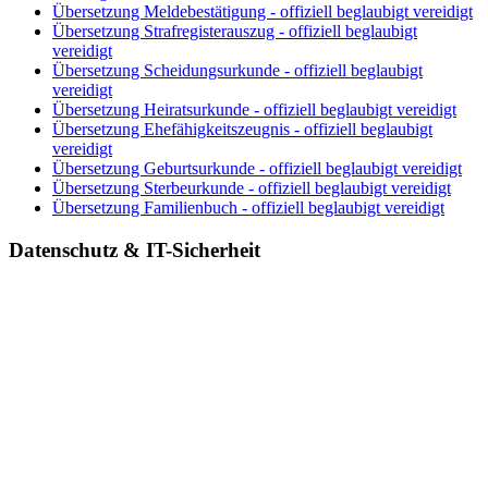
Übersetzung Meldebestätigung - offiziell beglaubigt vereidigt
Übersetzung Strafregisterauszug - offiziell beglaubigt
vereidigt
Übersetzung Scheidungsurkunde - offiziell beglaubigt
vereidigt
Übersetzung Heiratsurkunde - offiziell beglaubigt vereidigt
Übersetzung Ehefähigkeitszeugnis - offiziell beglaubigt
vereidigt
Übersetzung Geburtsurkunde - offiziell beglaubigt vereidigt
Übersetzung Sterbeurkunde - offiziell beglaubigt vereidigt
Übersetzung Familienbuch - offiziell beglaubigt vereidigt
Datenschutz & IT-Sicherheit