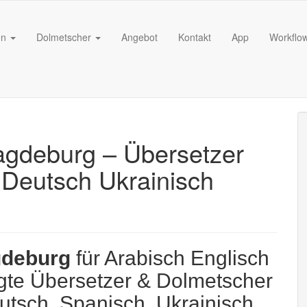
en
Dolmetscher
Angebot
Kontakt
App
Workflo
gdeburg – Übersetzer
 Deutsch Ukrainisch
deburg
für Arabisch Englisch
digte Übersetzer & Dolmetscher
eutsch, Spanisch, Ukrainisch,